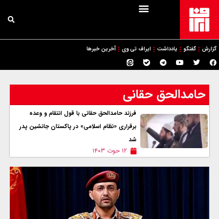
گزارش
گفتگو
یادداشت
ایراف تی وی
آخرین خبرها
حامدالحق حقانی
فرزند حامدالحق حقانی با قول انتقام و وعده
برقراری «نظام اسلامی» در پاکستان جانشین پدر
شد
۱۲ حوت ۱۴۰۳