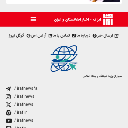
ایراف - اخبار افغانستان و ایران
ارسال خبر
درباره ما
تماس با ما
آر اس اس
گوگل نیوز
مجوز از وزارت فرهنگ و ارشاد اسلامی
/ irafnewsfa
/ iraf.news
/ irafnews
/ iraf.ir
/ irafnews