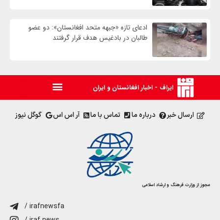
ادعای تازه «جبهه متحد افغانستان»: دو عضو
طالبان در بادغیس هدف قرار گرفتند
ایراف - اخبار افغانستان و ایران
ارسال خبر
درباره ما
تماس با ما
آر اس اس
گوگل نیوز
مجوز از وزارت فرهنگ و ارشاد اسلامی
/ irafnewsfa