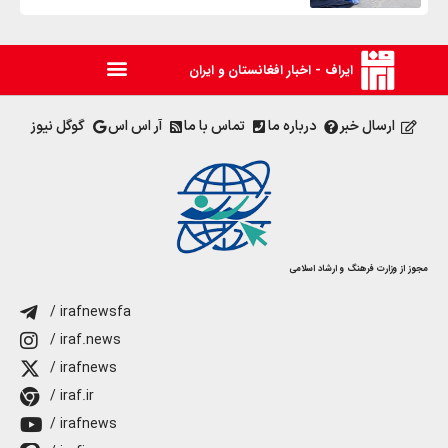
ایراف - اخبار افغانستان و ایران
ارسال خبر
درباره ما
تماس با ما
آر اس اس
گوگل نیوز
مجوز از وزارت فرهنگ و ارشاد اسلامی
/ irafnewsfa
/ iraf.news
/ irafnews
/ iraf.ir
/ irafnews