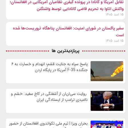
تقابل آمریکا و کانادا در پرونده کیفری نظامیان آمریکایی در افغانستان؛
واکنش اتاوا به تحریم قاضی کانادایی توسط واشنگتن
۱۵ اسد ۱۴۰۵
سفیر پاکستان در شورای امنیت: افغانستان پناهگاه تروریست‌ها شده
است
۱۵ اسد ۱۴۰۵
پربازدیدترین ها
پاسخ سپاه به جنایت قشم؛ انهدام و خسارت به ۶
جنگنده F-35 آمریکا در پایگاه اردن
روایت سی‌ان‌ان از آشفتگی در کاخ سفید: خشم و
ناامیدی ترامپ از ایستادگی ایران
بحران ویزا | تیم ملی تکواندوی افغانستان از حضور