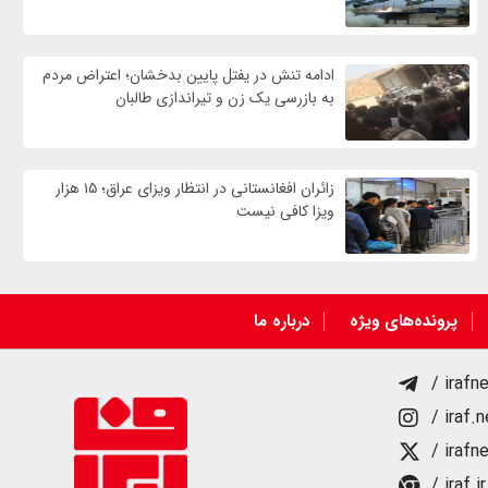
ادامه تنش در یفتل پایین بدخشان؛ اعتراض مردم
به بازرسی یک زن و تیراندازی طالبان
زائران افغانستانی در انتظار ویزای عراق؛ ۱۵ هزار
ویزا کافی نیست
پرونده‌های ویژه
درباره ما
/ irafn
/ iraf.
/ irafn
/ iraf.ir