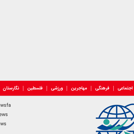
اجتماعی
فرهنگی
مهاجرین
ورزشی
فلسطین
نگارستان
ewsfa
news
ews