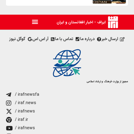
ایراف - اخبار افغانستان و ایران
ارسال خبر
درباره ما
تماس با ما
آر اس اس
گوگل نیوز
مجوز از وزارت فرهنگ و ارشاد اسلامی
/ irafnewsfa
/ iraf.news
/ irafnews
/ iraf.ir
/ irafnews