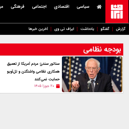
سیاسی
اقتصادی
اجتماعی
فرهنگی
مه
گزارش
گفتگو
یادداشت
ایراف تی وی
آخرین خبرها
بودجه نظامی
سناتور سندرز: مردم آمریکا از تعمیق
همکاری نظامی واشنگتن و تل‌آویو
حمایت نمی‌کنند
۲۰ جوزا ۱۴۰۵