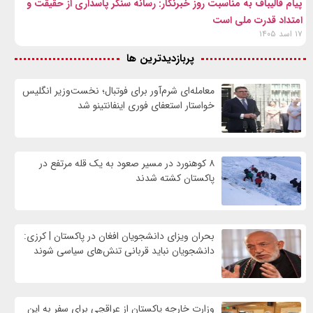
پیام قالیباف به مناسبت روز خبرنگار: رسانه سنگر پاسداری از حقیقت و
امتداد قدرت ملی است
۱۷ اسد ۱۴۰۵
پربازدیدترین ها
معامله‌ای شرم‌آور برای فوتبال؛ نخست‌وزیر انگلیس
خواستار استعفای فوری اینفانتینو شد
۸ کوهنورد در مسیر صعود به یک قله مرتفع در
پاکستان کشته شدند
بحران ویزای دانشجویان افغان در پاکستان | کرزی:
دانشجویان نباید قربانی تنش‌های سیاسی شوند
وزارت خارجه پاکستان از عراقچی برای سفر به این