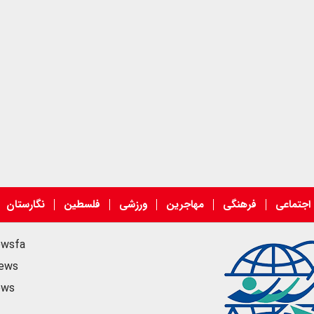
اجتماعی
فرهنگی
مهاجرین
ورزشی
فلسطین
نگارستان
ewsfa
news
ews