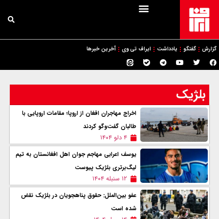
گزارش
گفتگو
یادداشت
ایراف تی وی
آخرین خبرها
بلژیک
اخراج مهاجران افغان از اروپا؛ مقامات اروپایی با
طالبان گفت‌وگو کردند
۴ دلو ۱۴۰۴
یوسف اعرابی مهاجم جوان اهل افغانستان به تیم
لیگ‌برتری بلژیک پیوست
۱۲ سنبله ۱۴۰۴
عفو بین‌الملل: حقوق پناهجویان در بلژیک نقض
شده است