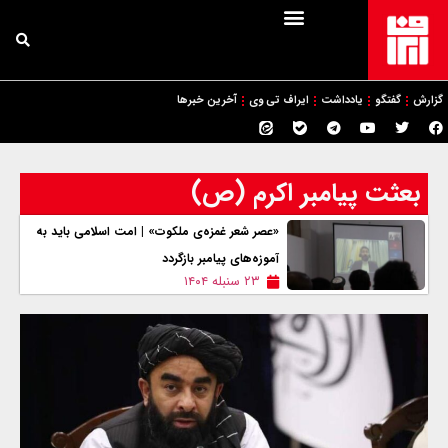
گزارش
گفتگو
یادداشت
ایراف تی وی
آخرین خبرها
بعثت پیامبر اکرم (ص)
«عصر شعر غمزه‌ی ملکوت» | امت اسلامی باید به
آموزه‌های پيامبر بازگردد
۲۳ سنبله ۱۴۰۴