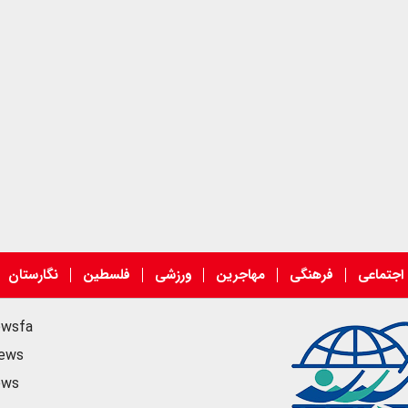
اجتماعی
فرهنگی
مهاجرین
ورزشی
فلسطین
نگارستان
ewsfa
news
ews