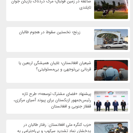
صاعقه در زمین فوتبال؛ مرگ دردناک بازیکن جوان
تایلندی
زرنج؛ نخستین سقوط در هجوم طالبان
شیعیان افغانستان؛ غایبان همیشگی اربعین یا
قربانی بی‌توجهی و بی‌مسئولیتی؟
پیشنهاد «فضای مشترک توسعه»؛ طرح تازه
رئیس‌جمهور ازبکستان برای پیوند آسیای مرکزی،
قفقاز جنوبی و افغانستان
حزب کنگره ملی افغانستان: رفتار طالبان در
بدخشان نماد تشدید سرکوب و بی‌احترامی به