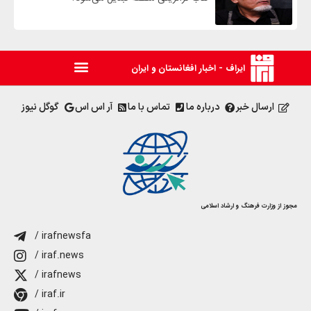
ایراف - اخبار افغانستان و ایران
ارسال خبر
درباره ما
تماس با ما
آر اس اس
گوگل نیوز
مجوز از وزارت فرهنگ و ارشاد اسلامی
/ irafnewsfa
/ iraf.news
/ irafnews
/ iraf.ir