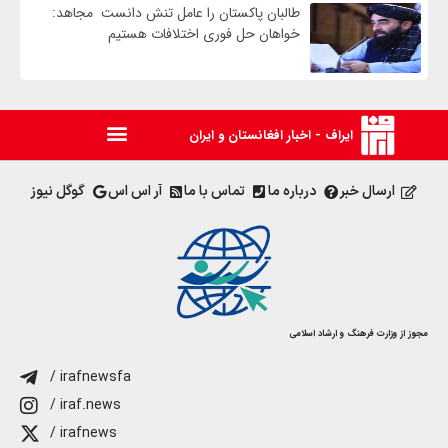
طالبان پاکستان را عامل تنش دانست مجاهد:
خواهان حل فوری اختلافات هستیم
ایراف - اخبار افغانستان و ایران
ارسال خبر
درباره ما
تماس با ما
آر اس اس
گوگل نیوز
مجوز از وزارت فرهنگ و ارشاد اسلامی
/ irafnewsfa
/ iraf.news
/ irafnews