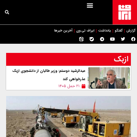
گزارش
گفتگو
یادداشت
ایراف تی وی
آخرین خبرها
ازبک
عبدالرشید دوستم: وزیر طالبان از دانشجوی ازبک
عذرخواهی کند
۲۱ حمل ۱۴۰۵