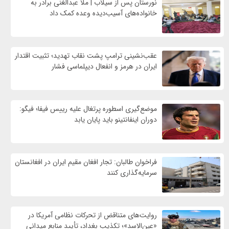
نورستان پس از سیلاب | ملا عبدالغنی برادر به
خانواده‌های آسیب‌دیده وعده کمک داد
عقب‌نشینی ترامپ پشت نقاب تهدید؛ تثبیت اقتدار
ایران در هرمز و انفعال دیپلماسی فشار
موضع‌گیری اسطوره پرتغال علیه رییس فیفا؛ فیگو:
دوران اینفانتینو باید پایان یابد
فراخوان طالبان: تجار افغان مقیم ایران در افغانستان
سرمایه‌گذاری کنند
روایت‌های متناقض از تحرکات نظامی آمریکا در
«عین‌الاسد»؛ تکذیب بغداد، تأیید منابع میدانی