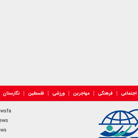
اجتماعی
فرهنگی
مهاجرین
ورزشی
فلسطین
نگارستان
ewsfa
news
ews