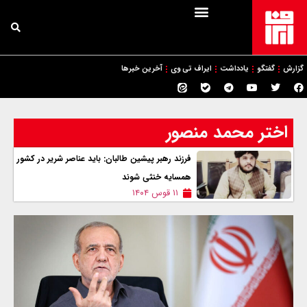
گزارش
گفتگو
یادداشت
ایراف تی وی
آخرین خبرها
اختر محمد منصور
فرزند رهبر پیشین طالبان: باید عناصر شریر در کشور
همسایه خنثی شوند
۱۱ قوس ۱۴۰۴