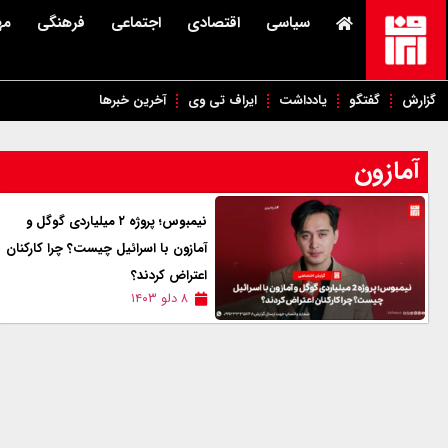
سیاسی
اقتصادی
اجتماعی
فرهنگی
مه
گزارش
گفتگو
یادداشت
ایراف تی وی
آخرین خبرها
آمازون
نیمبوس؛ پروژه ۲ میلیاردی گوگل و
آمازون با اسرائیل چیست؟ چرا کارکنان
اعتراض کردند؟
۸ دلو ۱۴۰۳