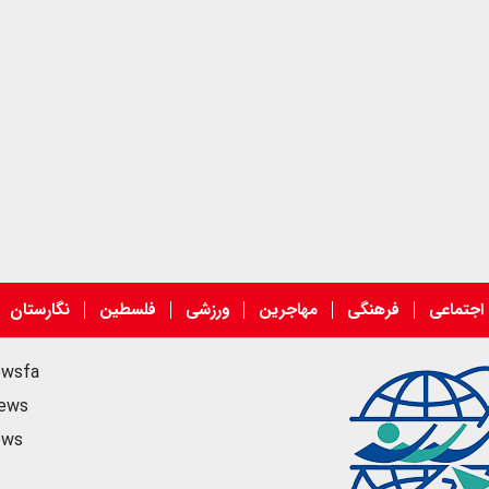
اجتماعی
فرهنگی
مهاجرین
ورزشی
فلسطین
نگارستان
ewsfa
news
ews