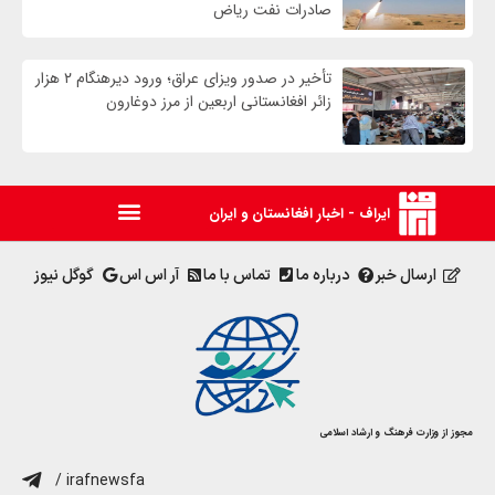
صادرات نفت ریاض
تأخیر در صدور ویزای عراق؛ ورود دیرهنگام ۲ هزار
زائر افغانستانی اربعین از مرز دوغارون
ایراف - اخبار افغانستان و ایران
ارسال خبر
درباره ما
تماس با ما
آر اس اس
گوگل نیوز
مجوز از وزارت فرهنگ و ارشاد اسلامی
/ irafnewsfa