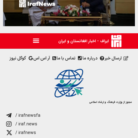
ایراف - اخبار افغانستان و ایران
ارسال خبر
درباره ما
تماس با ما
آر اس اس
گوگل نیوز
مجوز از وزارت فرهنگ و ارشاد اسلامی
/ irafnewsfa
/ iraf.news
/ irafnews