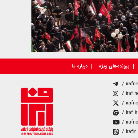
پرونده‌های ویژه
درباره ما
/ irafn
/ iraf.
/ irafn
/ iraf.ir
/ irafn
/ irafir