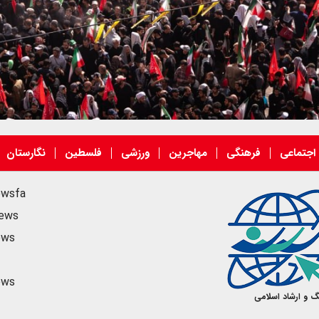
اجتماعی
فرهنگی
مهاجرین
ورزشی
فلسطین
نگارستان
ewsfa
news
ews
ews
گ و ارشاد اسلامی