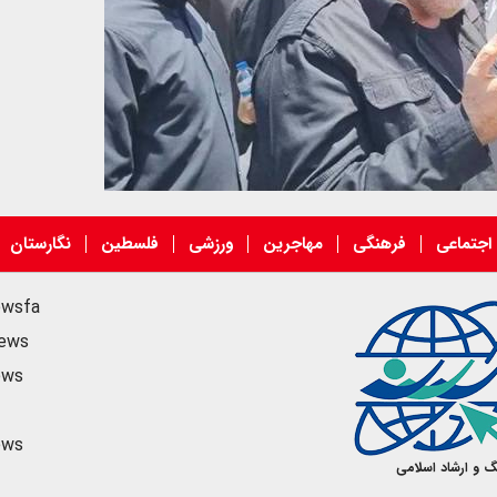
اجتماعی
فرهنگی
مهاجرین
ورزشی
فلسطین
نگارستان
ewsfa
news
ews
ews
گ و ارشاد اسلامی