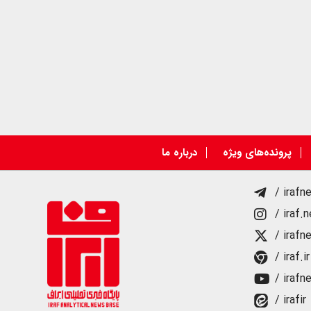
پرونده‌های ویژه
درباره ما
/ irafn
/ iraf.
/ irafn
/ iraf.ir
/ irafn
/ irafir