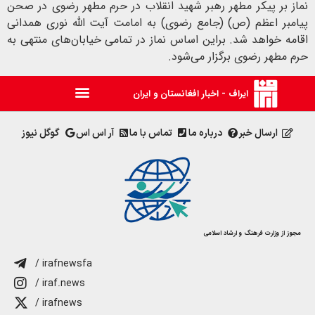
نماز بر پیکر مطهر رهبر شهید انقلاب در حرم مطهر رضوی در صحن
پیامبر اعظم (ص) (جامع رضوی) به امامت آیت الله نوری همدانی
اقامه خواهد شد. براین اساس نماز در تمامی خیابان‌های منتهی به
حرم مطهر رضوی برگزار می‌شود.
ایراف - اخبار افغانستان و ایران
ارسال خبر
درباره ما
تماس با ما
آر اس اس
گوگل نیوز
مجوز از وزارت فرهنگ و ارشاد اسلامی
/ irafnewsfa
/ iraf.news
/ irafnews