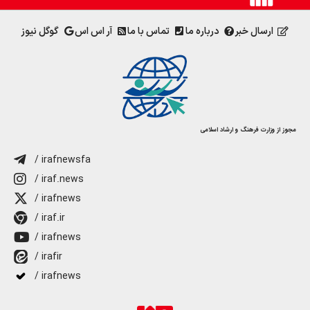
ارسال خبر
درباره ما
تماس با ما
آر اس اس
گوگل نیوز
مجوز از وزارت فرهنگ و ارشاد اسلامی
/ irafnewsfa
/ iraf.news
/ irafnews
/ iraf.ir
/ irafnews
/ irafir
/ irafnews