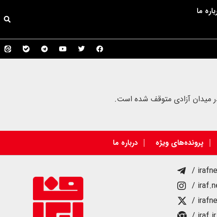
باره ما
در میدان آزادی متوقف شده است.
پرونده‌های ویژه
درباره ما
/ irafn
/ iraf.
/ irafn
/ iraf.ir