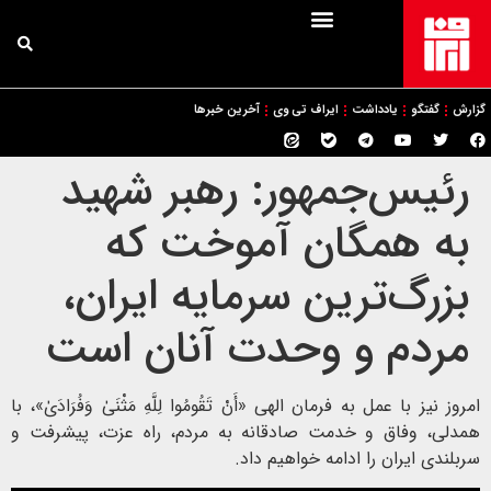
گزارش
گفتگو
یادداشت
ایراف تی وی
آخرین خبرها
رئیس‌جمهور: رهبر شهید
به همگان آموخت که
بزرگ‌ترین سرمایه ایران،
مردم و وحدت آنان است
امروز نیز با عمل به فرمان الهی «أَنْ تَقُومُوا لِلَّهِ مَثْنَىٰ وَفُرَادَىٰ»، با
همدلی، وفاق و خدمت صادقانه به مردم، راه عزت، پیشرفت و
سربلندی ایران را ادامه خواهیم داد.