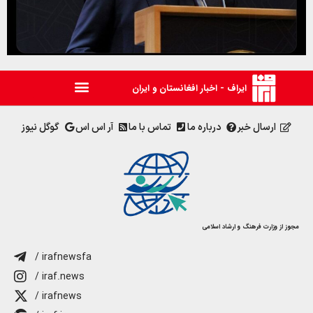
ایراف - اخبار افغانستان و ایران
ارسال خبر
درباره ما
تماس با ما
آر اس اس
گوگل نیوز
مجوز از وزارت فرهنگ و ارشاد اسلامی
/ irafnewsfa
/ iraf.news
/ irafnews