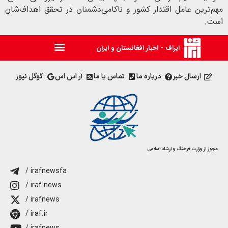
مهم‌ترین عامل اقتدار کشور و ناکامی‌دشمنان در تحقق اهداف‌شان
است.
ایراف - اخبار افغانستان و ایران
ارسال خبر
درباره ما
تماس با ما
آر اس اس
گوگل نیوز
مجوز از وزارت فرهنگ و ارشاد اسلامی
/ irafnewsfa
/ iraf.news
/ irafnews
/ iraf.ir