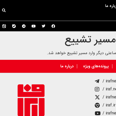
باره ما
 مسیر تشییع
پرونده‌های ویژه
درباره ما
/ irafn
/ iraf.
/ irafn
/ iraf.ir
/ irafn