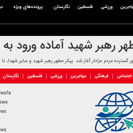
اجرین
ورزشی
فلسطین
نگارستان
پرونده‌های ویژه
در
ر رهبر شهید آماده ورود به
اجتماعی
فرهنگی
مهاجرین
ورزشی
فلسطین
نگارستان
ewsfa
news
ews
ews