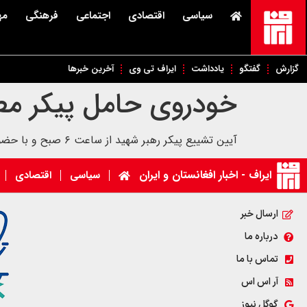
سیاسی
اقتصادی
اجتماعی
فرهنگی
مه
گزارش
گفتگو
یادداشت
ایراف تی وی
آخرین خبرها
خودروی حامل پیکر مطه
آیین تشییع پیکر رهبر شهید از ساعت ۶ صبح و با حضور گسترده مردم عزادار‌ آغاز شد. پیکر مطهر رهبر شهید و سایر شهدا، تا ساعتی دیگر وارد مسیر تشییع خواهد شد.
ایراف - اخبار افغانستان و ایران
سیاسی
اقتصادی
ارسال خبر
درباره ما
تماس با ما
آر اس اس
گوگل نیوز