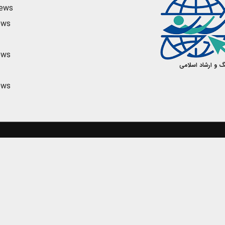
news
ews
ews
گ و ارشاد اسلامی
ews