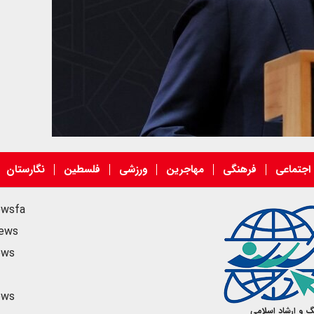
اجتماعی
فرهنگی
مهاجرین
ورزشی
فلسطین
نگارستان
ewsfa
news
ews
ews
گ و ارشاد اسلامی