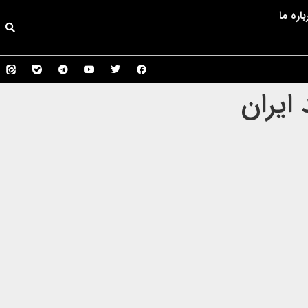
باره ما
ایران