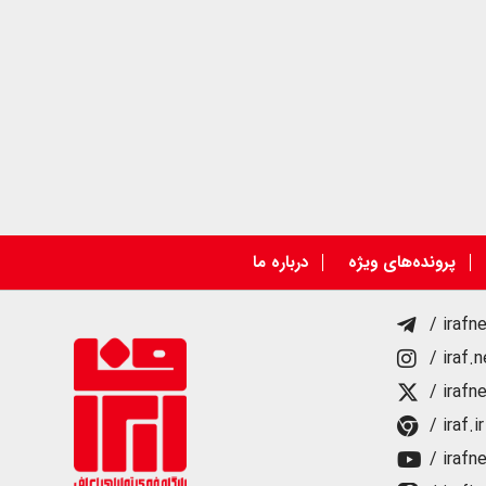
پرونده‌های ویژه
درباره ما
/ irafn
/ iraf.
/ irafn
/ iraf.ir
/ irafn