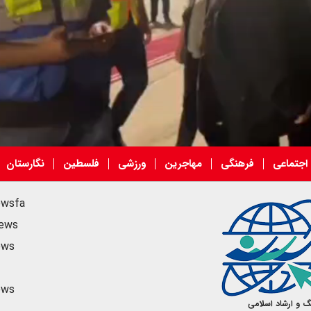
اجتماعی
فرهنگی
مهاجرین
ورزشی
فلسطین
نگارستان
ewsfa
news
ن استفاده کنید.
ews
ews
گ و ارشاد اسلامی