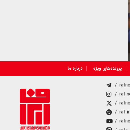
پرونده‌های ویژه
درباره ما
/ irafn
/ iraf.
/ irafn
/ iraf.ir
/ irafn