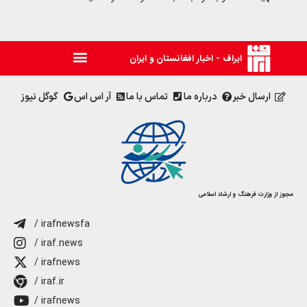
ایراف - اخبار افغانستان و ایران
ارسال خبر
درباره ما
تماس با ما
آر اس اس
گوگل نیوز
مجوز از وزارت فرهنگ و ارشاد اسلامی
/ irafnewsfa
/ iraf.news
/ irafnews
/ iraf.ir
/ irafnews