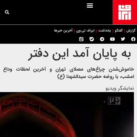
گزارش
گفتگو
یادداشت
ایراف تی وی
آخرین خبرها
به پایان آمد این دفتر
خاموش‌شدن چراغ‌های مصلای تهران و آخرین لحظات وداع
امشب، با روضه حضرت سیدالشهدا (ع)
نمایشگر ویدیو