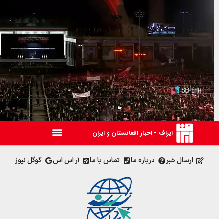
ایراف - اخبار افغانستان و ایران
00:00
00:00
ارسال خبر
درباره ما
تماس با ما
آر اس اس
گوگل نیوز
02:49