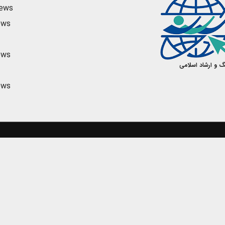
news
ews
ews
گ و ارشاد اسلامی
ews