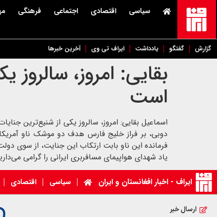
سیاسی
اقتصادی
اجتماعی
فرهنگی
مه
گزارش
گفتگو
یادداشت
ایراف تی وی
آخرین خبرها
بقایی: امروز، سالروز ی
است
فرمانده این ناو بابت ارتکاب این جنایت، از سوی دولت
یاد شهدای هواپیمای مسافربری ایرانی را گرامی می‌دار
ایراف - اخبار افغانستان و ایران
سیاسی
اقتصادی
ارسال خبر