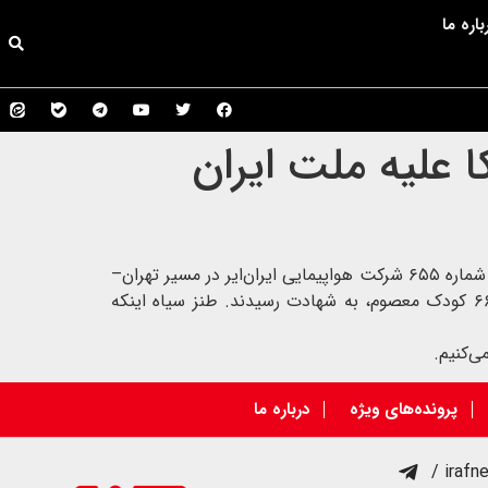
باره ما
ا علیه ملت ایران
اسماعیل بقایی: امروز، سالروز یکی از شنیع‌ترین جنایات آمریکا علیه ملت ایران است.در روز ۱۲ تیر ۱۳۶۷، هواپیمای مسافربری شماره ۶۵۵ شرکت هواپیمایی ایران‌ایر در مسیر تهران–
دوبی، بر فراز خلیج فارس هدف دو موشک ناو آمریکایی یو‌اس‌اس وینسنس قرار گرفت و همه ۲۹۰ سرنشین آن، از جمله ۶۶ کودک معصوم، به شهادت رسیدند. طنز سیاه اینکه
ی‌کنیم.
پرونده‌های ویژه
درباره ما
/ irafn