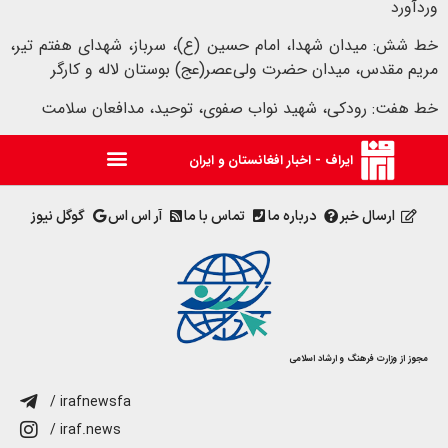
وردآورد
خط شش: میدان شهدا، امام حسین (ع)، سرباز، شهدای هفتم تیر،
مریم مقدس، میدان حضرت ولی‌عصر(عج) بوستان لاله و کارگر
خط هفت: رودکی، شهید نواب صفوی، توحید، مدافعان سلامت
ایراف - اخبار افغانستان و ایران
ارسال خبر
درباره ما
تماس با ما
آر اس اس
گوگل نیوز
مجوز از وزارت فرهنگ و ارشاد اسلامی
/ irafnewsfa
/ iraf.news