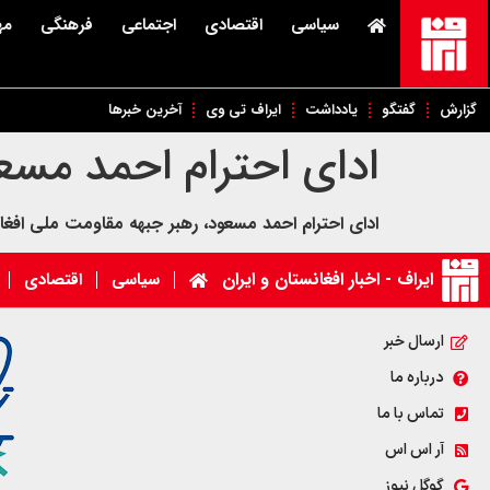
سیاسی
اقتصادی
اجتماعی
فرهنگی
مه
گزارش
گفتگو
یادداشت
ایراف تی وی
آخرین خبرها
ادای احترام احمد مسع
ادای احترام احمد مسعود، رهبر جبهه مقاومت ملی افغ
ایراف - اخبار افغانستان و ایران
سیاسی
اقتصادی
ارسال خبر
درباره ما
تماس با ما
آر اس اس
گوگل نیوز