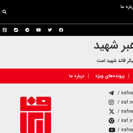
باره ما
بر شهید
کر قائد شهید امت
پرونده‌های ویژه
درباره ما
/ irafn
/ iraf.
/ irafn
/ iraf.ir
/ irafn