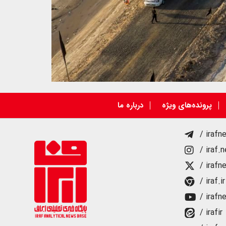
پرونده‌های ویژه
درباره ما
/ irafn
/ iraf.
/ irafn
/ iraf.ir
/ irafn
/ irafir