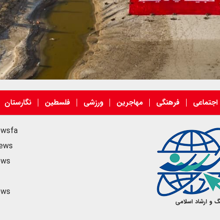
اجتماعی
فرهنگی
مهاجرین
ورزشی
فلسطین
نگارستان
ewsfa
news
ews
ews
گ و ارشاد اسلامی