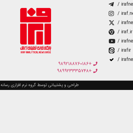
/ irafn
/ iraf.
/ irafn
/ iraf.ir
/ irafn
/ irafir
/ irafn
+۹۸۹۲۱۸۸۷۶۰۱۸۶
+۹۸۹۹۲۳۳۳۵۷۴۸
طراحی و پشتیبانی توسط گروه نرم افزاری رسانه