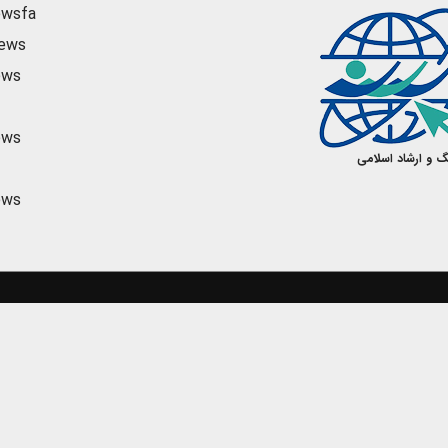
ewsfa
news
ews
ews
گ و ارشاد اسلامی
ews