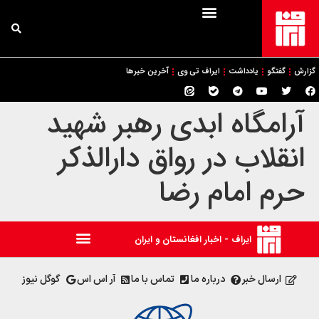
گزارش
گفتگو
یادداشت
ایراف تی وی
آخرین خبرها
آرامگاه ابدی رهبر شهید
انقلاب در رواق دارالذکر
حرم امام رضا
ایراف - اخبار افغانستان و ایران
ارسال خبر
درباره ما
تماس با ما
آر اس اس
گوگل نیوز