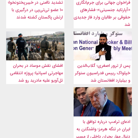
فراخوان جهانی برای جرم‌انگاری
تشدید ناامنی در خیبرپختونخوا؛
«آپارتاید جنسیتی»؛ فشارهای
۱۰ عضو تی‌تی‌پی در درگیری با
حقوقی بر طالبان وارد فاز جدیدی
ارتش پاکستان کشته شدند
شد
پس از ترور اصغری؛ گلاب‌الدین
افشای نقش موساد در بحران
خپلواک رییس فدراسیون سنوکر
مهاجرتی اسپانیا؛ پروژه انتقامی
و بیلیارد افغانستان شد
تل‌آویو علیه مادرید رو شد
ادعای ترامپ درباره توافق با
ایران در تنگه هرمز؛ واشنگتن به
دنبال مهار بحران داخلی از مسیر