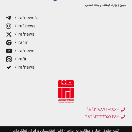
مجوز از وزارت فرهنگ و ارشاد اسلامی
/ irafnewsfa
/ iraf.news
/ irafnews
/ iraf.ir
/ irafnews
/ irafir
/ irafnews
+۹۸۹۲۱۸۸۷۶۰۱۸۶
+۹۸۹۹۲۳۳۳۵۷۴۸
کلیه حقوق اخبار و مطالب به ایراف - اخبار افغانستان و ایران تعلق دارد