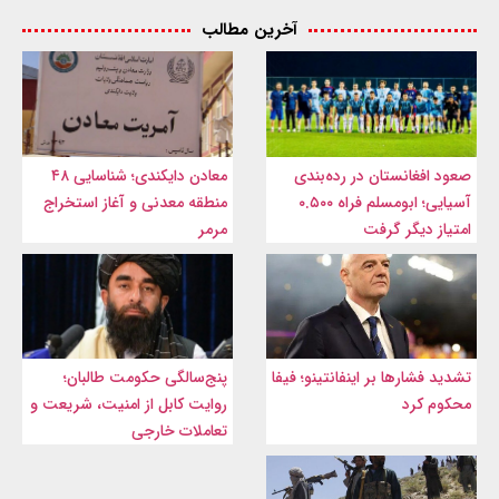
آخرین مطالب
صعود افغانستان در رده‌بندی
معادن دایکندی؛ شناسایی ۴۸
آسیایی؛ ابومسلم فراه ۰.۵۰۰
منطقه معدنی و آغاز استخراج
امتیاز دیگر گرفت
مرمر
تشدید فشارها بر اینفانتینو؛ فیفا
پنج‌سالگی حکومت طالبان؛
محکوم کرد
روایت کابل از امنیت، شریعت و
تعاملات خارجی