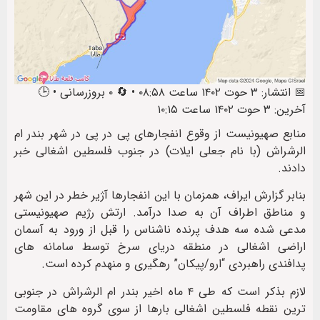
📅 انتشار: ۳ حوت ۱۴۰۲ ساعت ۰۸:۵۸ • 🔄 ۰ بروزرسانی • 🕒
آخرین: ۳ حوت ۱۴۰۲ ساعت ۱۰:۱۵
منابع صهیونیست از وقوع انفجارهای پی در پی در شهر بندر ام
الرشراش (با نام جعلی ایلات) در جنوب فلسطین اشغالی خبر
دادند.
بنابر گزارش ایراف، همزمان با این انفجارها آژیر خطر در این شهر
و مناطق اطراف آن به صدا درآمد. ارتش رژیم صهیونیستی
مدعی شده سه هدف پرنده ناشناس را قبل از ورود به آسمان
اراضی اشغالی در منطقه دریای سرخ توسط سامانه های
پدافندی راهبردی “ارو/پیکان” رهگیری و منهدم کرده است.
لازم بذکر است که طی ۴ ماه اخیر بندر ام الرشراش در جنوبی
ترین نقطه فلسطین اشغالی بارها از سوی گروه های مقاومت