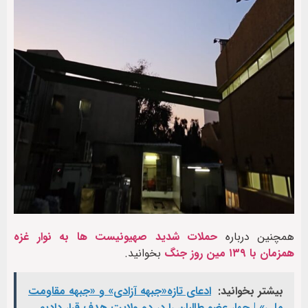
همچنین درباره
حملات شدید صهیونیست ها به نوار غزه
همزمان با ۱۳۹ مین روز جنگ
بخوانید.
بیشتر بخوانید:
ادعای تازه«جبهه آزادی» و «جبهه مقاومت
ملی» | چهار عضو طالبان را در دو ولایت هدف قرار دادیم