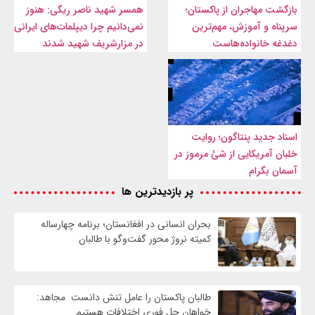
بازگشت مهاجران از پاکستان؛
همسر شهید ناصر ریگی: هنوز
سرپناه و آموزش، مهم‌ترین
نمی‌دانیم چرا دیپلمات‌های ایرانی
دغدغه خانواده‌هاست
در مزارشریف شهید شدند
اسناد جدید پنتاگون؛ روایت
خلبان آمریکایی از شئ مرموز در
آسمان بگرام
پر بازدیدترین ها
بحران انسانی در افغانستان؛ برنامه چهار‌ساله
کمیته نروژ محور گفت‌وگو با طالبان
طالبان پاکستان را عامل تنش دانست مجاهد:
خواهان حل فوری اختلافات هستیم