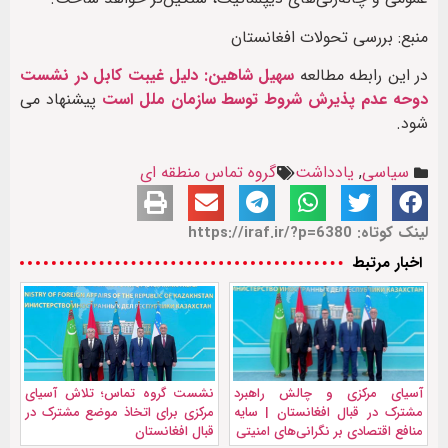
منبع: بررسی تحولات افغانستان
در این رابطه مطالعه
سهیل شاهین: دلیل غیبت کابل در نشست
دوحه عدم پذیرش شروط توسط سازمان ملل است
پیشنهاد می
شود.
سیاسی
,
یادداشت
گروه تماس منطقه ای
لینک کوتاه: https://iraf.ir/?p=6380
اخبار مرتبط
آسیای مرکزی و چالش راهبرد
نشست گروه تماس؛ تلاش آسیای
مشترک در قبال افغانستان | سایه
مرکزی برای اتخاذ موضع مشترک در
منافع اقتصادی بر نگرانی‌های امنیتی
قبال افغانستان