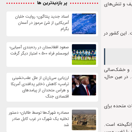
پر بازدیدترین ها
عیف و تنش‌های
اسناد جدید پنتاگون؛ روایت خلبان
آمریکایی از شئ مرموز در آسمان
بگرام
. این کشور در
صعود افغانستان در رده‌بندی آسیایی؛
ابومسلم فراه ۰.۵۰۰ امتیاز دیگر گرفت
ی و خشک‌سالی
. در عین حال،
ارزیابی سی‌ان‌ان از علل عقب‌نشینی
ترامپ؛ کاهش ذخایر پدافندی آمریکا
و هراس متحدان از پیامدهای
اقتصادی جنگ
ات متحده برای
مصادره شهرک‌ها توسط طالبان؛ دستور
تخلیه یک شهرک در غرب کابل صادر
رانگیخته است.
شد
را تغییر مسیر