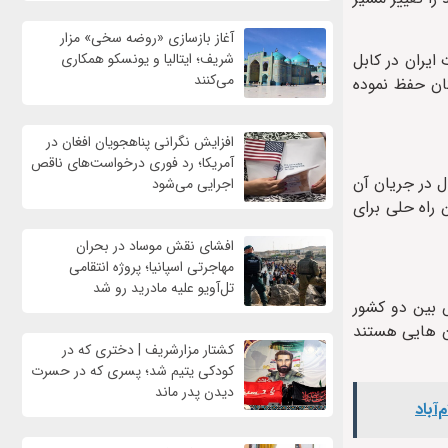
آغاز بازسازی «روضه سخی» مزار
ایران در کابل
شریف؛ ایتالیا و یونسکو همکاری
می‌کنند
گان حفظ نموده
افزایش نگرانی پناهجویان افغان در
آمریکا؛ رد فوری درخواست‌های ناقص
ل در جریان آن
اجرایی می‌شود
 راه حلی برای
افشای نقش موساد در بحران
مهاجرتی اسپانیا؛ پروژه انتقامی
تل‌آویو علیه مادرید رو شد
بین دو کشور
ان هایی هستند
کشتار مزارشریف | دختری که در
کودکی یتیم شد؛ پسری که در حسرت
دیدن پدر ماند
آباد