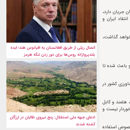
ن جریان دارد،
نتقاد ایران و
 خواهد گذاشت،
اتصال ریلی از طریق افغانستان به اقیانوس هند؛ ایده
بلندپروازانه روس‌ها برای دور زدن تنگه هرمز
 باعث شده تا
اورزی کشور در
، هلمند و کابل
خوردار نیست و
ادعای جبهه ملی استقلال: پنج نیروی طالبان در ارزگان
کشته شدند
صوص استفاده