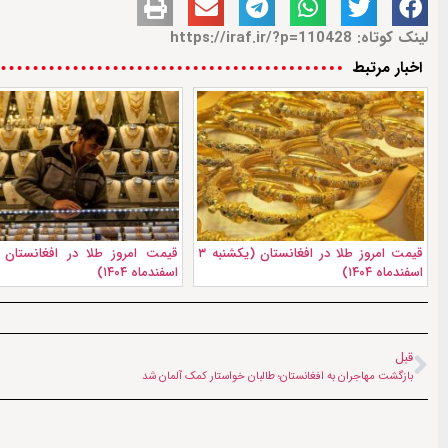
لینک کوتاه: https://iraf.ir/?p=110428
اخبار مرتبط
قیمت امروز طلا در افغانستان (یکشنبه ۳
اسفند‌ماه ۱۴۰۴)
اسفند‌ماه ۱۴۰۴)
قبل
بازگشت مهاجران به افغانستان؛ طالبان خواستار کمک آلمان شد