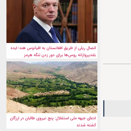
اتصال ریلی از طریق افغانستان به اقیانوس هند؛ ایده
بلندپروازانه روس‌ها برای دور زدن تنگه هرمز
ادعای جبهه ملی استقلال: پنج نیروی طالبان در ارزگان
کشته شدند