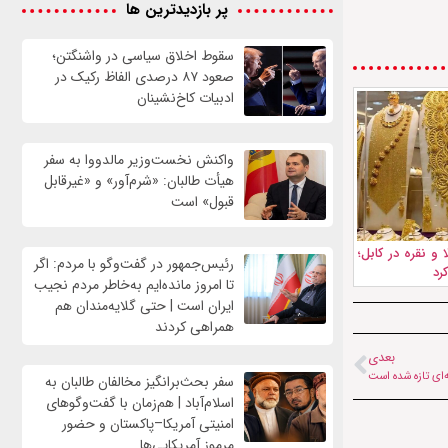
پر بازدیدترین ها
سقوط اخلاق سیاسی در واشنگتن؛
صعود ۸۷ درصدی الفاظ رکیک در
ادبیات کاخ‌نشینان
واکنش نخست‌وزیر مالدووا به سفر
هیأت طالبان: «شرم‌آور» و «غیرقابل
قبول» است
و نقره در کابل؛
رئیس‌جمهور در گفت‌وگو با مردم: اگر
رد
تا امروز مانده‌ایم به‌خاطر مردم نجیب
ایران است | حتی گلایه‌مندان هم
همراهی کردند
بعدی
ه‌ای تازه شده است
سفر بحث‌برانگیز مخالفان طالبان به
اسلام‌آباد | هم‌زمان با گفت‌وگوهای
امنیتی آمریکا–پاکستان و حضور
مرموز آمریکایی‌ها