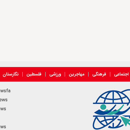
اجتماعی
فرهنگی
مهاجرین
ورزشی
فلسطین
نگارستان
ewsfa
news
ews
ews