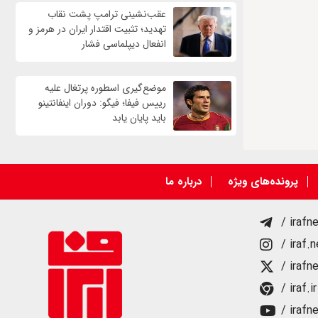
عقب‌نشینی ترامپ پشت نقاب
تهدید؛ تثبیت اقتدار ایران در هرمز و
انفعال دیپلماسی فشار
موضع‌گیری اسطوره پرتغال علیه
رییس فیفا؛ فیگو: دوران اینفانتینو
باید پایان یابد
پرونده‌های ویژه
درباره ما
/ irafn
/ iraf.
/ irafn
/ iraf.ir
/ irafn