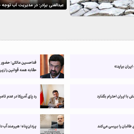
عبدالغنی برادر: در مدیریت آب توج
فداحسین مالکی: حضور تر
یران بیاید»
حقابه همه قوانین را زیر
با ایران احترام بگذارد
رد پای آمریکا در عدم تام
لبان را بررسی می‌کند
یزدان‌پناه: هیرمند آب د